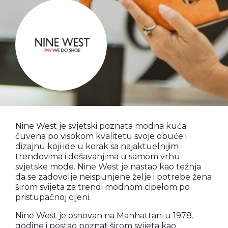
Nine West je svjetski poznata modna kuća
čuvena po visokom kvalitetu svoje obuće i
dizajnu koji ide u korak sa najaktuelnijim
trendovima i dešavanjima u samom vrhu
svjetske mode. Nine West je nastao kao težnja
da se zadovolje neispunjene želje i potrebe žena
širom svijeta za trendi modnom cipelom po
pristupačnoj cijeni.
Nine West je osnovan na Manhattan-u 1978.
godine i postao poznat širom svijeta kao