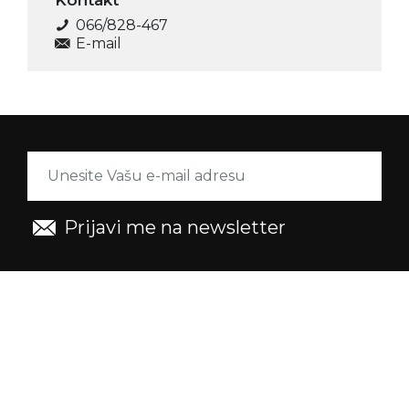
Kontakt
066/828-467
E-mail
Prijavi me na newsletter
Copyright (c) Alta Shopping Center.
Sva prava
zadržana.
Web by
Branded
&
Promotim