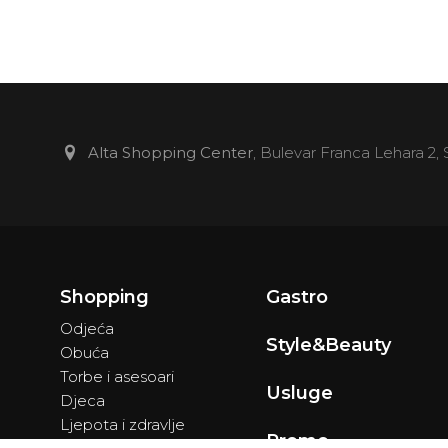
Alta Shopping Center
, Bulevar Franca Lehara 2,
Shopping
Gastro
Odjeća
Style&Beauty
Obuća
Torbe i asesoari
Usluge
Djeca
Ljepota i zdravlje
Promo