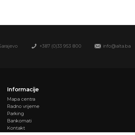
 Sarajevo
+387 (0)33 953 800
info@alta.ba
Informacije
Mapa centra
Radno vrijeme
Parking
Bankomati
Kontakt