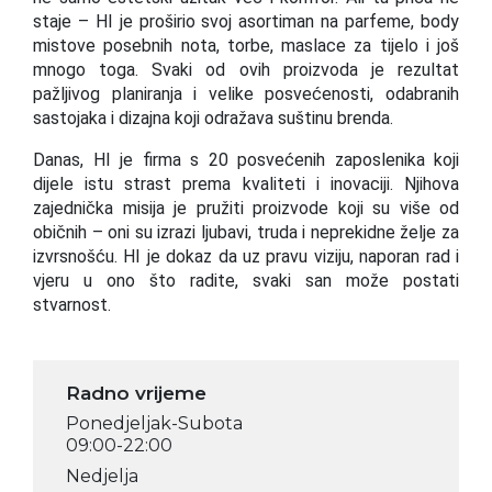
staje – HI je proširio svoj asortiman na parfeme, body
mistove posebnih nota, torbe, maslace za tijelo i još
mnogo toga. Svaki od ovih proizvoda je rezultat
pažljivog planiranja i velike posvećenosti, odabranih
sastojaka i dizajna koji odražava suštinu brenda.
Danas, HI je firma s 20 posvećenih zaposlenika koji
dijele istu strast prema kvaliteti i inovaciji. Njihova
zajednička misija je pružiti proizvode koji su više od
običnih – oni su izrazi ljubavi, truda i neprekidne želje za
izvrsnošću. HI je dokaz da uz pravu viziju, naporan rad i
vjeru u ono što radite, svaki san može postati
stvarnost.
Radno vrijeme
Ponedjeljak-Subota
09:00-22:00
Nedjelja