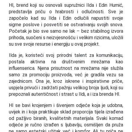
HI, brend koji su osnovali supružnici Ilda i Edin Humić,
predstavlja priču o hrabrosti i odlučnosti. Sve je
započelo kad su Ilda i Edin odlučili napustiti svoje
sigrne poslove i posvetiti se ostvarivanju svojih snova.
Početak je bio sve samo ne lak – bez stabilnog izvora
prihoda, suočeni s neizvjesnošću i velikim rizicima, uložili
su sve svoje resurse i energiju u ovaj projekt.
Ilda je, koristeći svoj prirodni talent za komunikaciju,
postala aktivna na društvenim mrežama kao
influenserica. Njena prisutnost na mrežama nije služila
samo za promociju proizvoda, već je gradila vezu sa
zajednicom. Ona je, kroz iskrene i inspirativne priče,
uspjela privući i zadržati pažnju velikog broja ljudi, koji su
prepoznali autentičnost i strast u Ildi, a i iza brenda HI.
HI se bavi krojenjem i šivenjem odjeće koja je udobna,
uvijek in i koja praktikuje sklad proporcija tijela izrađena
od pažljivo biranih, kvalitetnih materijala. Svaki komad
odjeće je ručno izrađen s ljubavlju, osmišljen da pruža
ne samo estetski užitak već i komfor. Ali tu priča ne