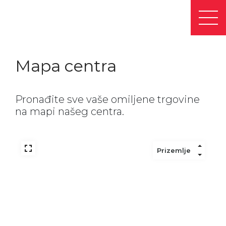
Mapa centra
Pronađite sve vaše omiljene trgovine
na mapi našeg centra.