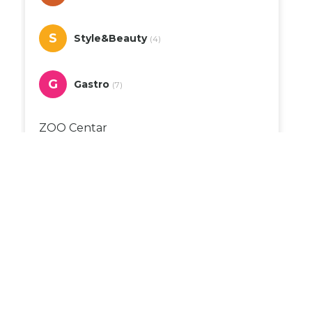
S
Style&Beauty
(4)
G
Gastro
(7)
ZOO Centar
Duhanpromet
Dvor
Apoteka Monis
DM
Bingo