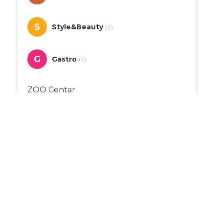
S
Style&Beauty
(4)
G
Gastro
(7)
ZOO Centar
Duhanpromet
Dvor
Apoteka Monis
DM
Bingo