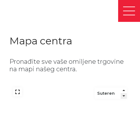
Mapa centra
Pronađite sve vaše omiljene trgovine
na mapi našeg centra.