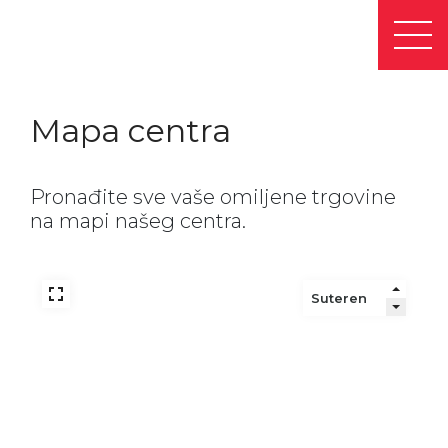
Mapa centra
Pronađite sve vaše omiljene trgovine
na mapi našeg centra.