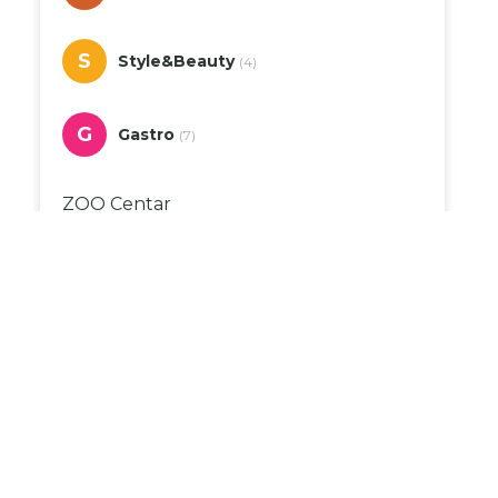
S
Style&Beauty
(4)
G
Gastro
(7)
ZOO Centar
Duhanpromet
Dvor
Apoteka Monis
DM
Bingo