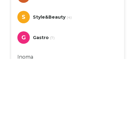
S
Style&Beauty
(4)
G
Gastro
(7)
Inoma
Marcaffe
City Time
New Yorker
Zlatarna Dar
Deichmann