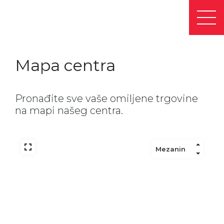
Mapa centra
Pronađite sve vaše omiljene trgovine
na mapi našeg centra.