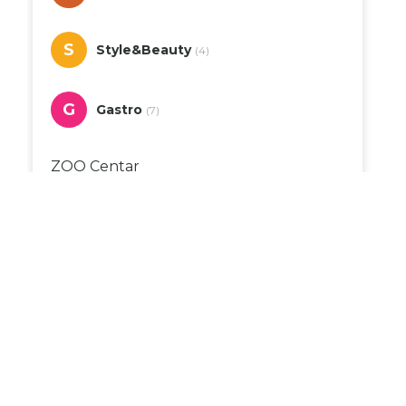
S
Style&Beauty
(4)
G
Gastro
(7)
ZOO Centar
Duhanpromet
Dvor
Apoteka Monis
DM
Bingo