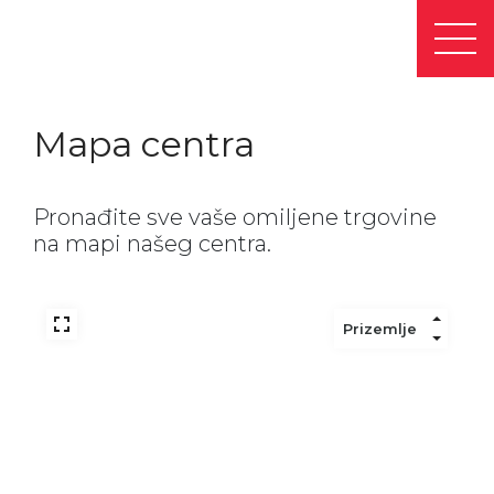
Mapa centra
Pronađite sve vaše omiljene trgovine
na mapi našeg centra.