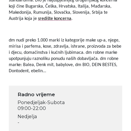
standardima. Dio je najuspješnijeg drogerijskog koncerna
koji čine Bugarska, Češka, Hrvatska, Italija, Mađarska,
Makedonija, Rumunija, Slovačka, Slovenija, Srbija te
Austrija koja je
središte koncerna
.
dm nudi preko 1.000 marki iz kategorije make up-a, njege,
mirisa i parfema, kose, zdravlja, ishrane, proizvoda za bebe
i djecu, domaćinstva i kućnih ljubimaca. dm robne marke
upotpunjuju raznoliku ponudu naših dobavljača. dm robne
marke: Balea, Denk mit, babylove, dm BIO, DEIN BESTES,
Dontodent, ebelin...
Radno vrijeme
Ponedjeljak-Subota
09:00-22:00
Nedjelja
-