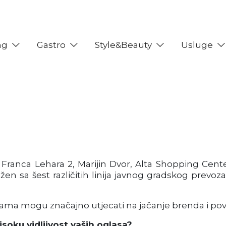
ng
Gastro
Style&Beauty
Usluge
 Franca Lehara 2, Marijin Dvor, Alta Shopping Cen
a šest različitih linija javnog gradskog prevoza, p
ama mogu značajno utjecati na jačanje brenda i pov
visoku vidljivost vaših oglasa?