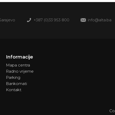
 Sarajevo
+387 (0)33 953 800
info@alta.ba
Informacije
Mapa centra
Radno vrijeme
Parking
Bankomati
Kontakt
Co